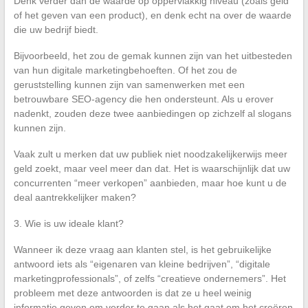
Denk verder dan de waarde op oppervlakkig niveau (zoals geld
of het geven van een product), en denk echt na over de waarde
die uw bedrijf biedt.
Bijvoorbeeld, het zou de gemak kunnen zijn van het uitbesteden
van hun digitale marketingbehoeften. Of het zou de
geruststelling kunnen zijn van samenwerken met een
betrouwbare SEO-agency die hen ondersteunt. Als u erover
nadenkt, zouden deze twee aanbiedingen op zichzelf al slogans
kunnen zijn.
Vaak zult u merken dat uw publiek niet noodzakelijkerwijs meer
geld zoekt, maar veel meer dan dat. Het is waarschijnlijk dat uw
concurrenten “meer verkopen” aanbieden, maar hoe kunt u de
deal aantrekkelijker maken?
3. Wie is uw ideale klant?
Wanneer ik deze vraag aan klanten stel, is het gebruikelijke
antwoord iets als “eigenaren van kleine bedrijven”, “digitale
marketingprofessionals”, of zelfs “creatieve ondernemers”. Het
probleem met deze antwoorden is dat ze u heel weinig
informatie geven om verder te gaan als het gaat om het creëren