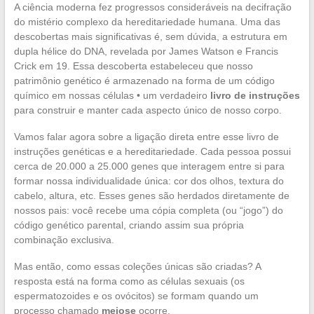
A ciência moderna fez progressos consideráveis na decifração
do mistério complexo da hereditariedade humana. Uma das
descobertas mais significativas é, sem dúvida, a estrutura em
dupla hélice do DNA, revelada por James Watson e Francis
Crick em 19. Essa descoberta estabeleceu que nosso
patrimônio genético é armazenado na forma de um código
químico em nossas células • um verdadeiro
livro de instruções
para construir e manter cada aspecto único de nosso corpo.
Vamos falar agora sobre a ligação direta entre esse livro de
instruções genéticas e a hereditariedade. Cada pessoa possui
cerca de 20.000 a 25.000 genes que interagem entre si para
formar nossa individualidade única: cor dos olhos, textura do
cabelo, altura, etc. Esses genes são herdados diretamente de
nossos pais: você recebe uma cópia completa (ou “jogo”) do
código genético parental, criando assim sua própria
combinação exclusiva.
Mas então, como essas coleções únicas são criadas? A
resposta está na forma como as células sexuais (os
espermatozoides e os ovócitos) se formam quando um
processo chamado
meiose
ocorre.