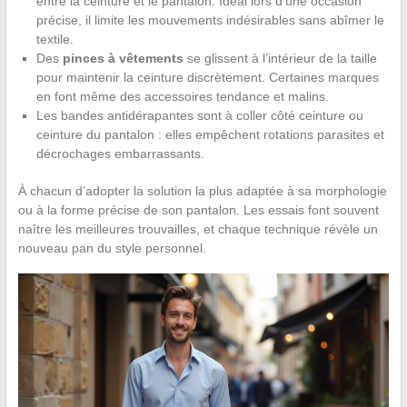
entre la ceinture et le pantalon. Idéal lors d’une occasion
précise, il limite les mouvements indésirables sans abîmer le
textile.
Des
pinces à vêtements
se glissent à l’intérieur de la taille
pour maintenir la ceinture discrètement. Certaines marques
en font même des accessoires tendance et malins.
Les bandes antidérapantes sont à coller côté ceinture ou
ceinture du pantalon : elles empêchent rotations parasites et
décrochages embarrassants.
À chacun d’adopter la solution la plus adaptée à sa morphologie
ou à la forme précise de son pantalon. Les essais font souvent
naître les meilleures trouvailles, et chaque technique révèle un
nouveau pan du style personnel.