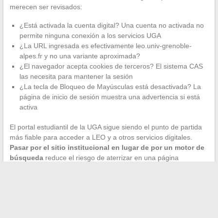
merecen ser revisados:
¿Está activada la cuenta digital? Una cuenta no activada no
permite ninguna conexión a los servicios UGA
¿La URL ingresada es efectivamente leo.univ-grenoble-
alpes.fr y no una variante aproximada?
¿El navegador acepta cookies de terceros? El sistema CAS
las necesita para mantener la sesión
¿La tecla de Bloqueo de Mayúsculas está desactivada? La
página de inicio de sesión muestra una advertencia si está
activa
El portal estudiantil de la UGA sigue siendo el punto de partida
más fiable para acceder a LEO y a otros servicios digitales.
Pasar por el sitio institucional en lugar de por un motor de
búsqueda
reduce el riesgo de aterrizar en una página
desactualizada o en un dominio expirado, situación observada
en varios sitios de terceros referenciados en los resultados de
búsqueda.