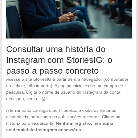
Consultar uma história do
Instagram com StoriesIG: o
passo a passo concreto
Acesse o site StoriesIG a partir de um navegador (computador
ou celular, não importa). A página inicial exibe um campo de
pesquisa. Digite o nome de usuário do Instagram da conta
desejada, sem o “@”.
A ferramenta carrega o perfil público e exibe as histórias
disponíveis, bem como as publicações recentes. Clique na
história para visualizá-la.
Nenhum registro, nenhuma
credencial do Instagram necessária
.