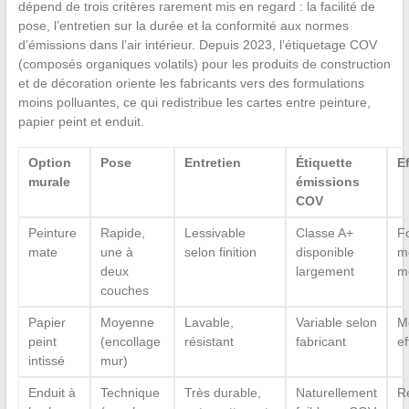
dépend de trois critères rarement mis en regard : la facilité de
pose, l’entretien sur la durée et la conformité aux normes
d’émissions dans l’air intérieur. Depuis 2023, l’étiquetage COV
(composés organiques volatils) pour les produits de construction
et de décoration oriente les fabricants vers des formulations
moins polluantes, ce qui redistribue les cartes entre peinture,
papier peint et enduit.
Option
Pose
Entretien
Étiquette
E
murale
émissions
COV
Peinture
Rapide,
Lessivable
Classe A+
F
mate
une à
selon finition
disponible
me
deux
largement
mo
couches
Papier
Moyenne
Lavable,
Variable selon
Mo
peint
(encollage
résistant
fabricant
ef
intissé
mur)
Enduit à
Technique
Très durable,
Naturellement
Re