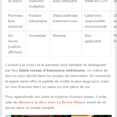
la chaux
(couches
auto-nettoyant
faible en COV
ar
multiples)
Panneau
Fixation
Dépoussiérage,
Label bois
Ch
bois
mécanique
traitement bois
responsable
a
(lambris)
recommandé
a
Art
Immédiate
Minimal
Non
Pe
mural
applicable
fo
(cadres,
affiches)
L’enduit à la chaux et le panneau bois labellisé se distinguent
par leur
faible niveau d’émissions intérieures
, un critère de
plus en plus décisif dans les projets de rénovation. En revanche,
le papier peint offre la palette de motifs la plus large pour créer
un mur d’accent dans un salon ou une pièce de vie.
Pour approfondir ces choix et explorer d’autres pistes, il reste
utile de
découvrir la déco avec La Bonne Maison
avant de se
lancer dans un projet complet.