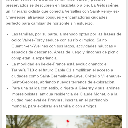
preservados se descubren en bicicleta o a pie. La
Véloscénie
,
un itinerario ciclista que conecta Versalles con Saint-Rémy-lès-
Chevreuse, atraviesa bosques y encantadoras ciudades,
perfecto para cambiar de horizonte sin esfuerzo.
Las familias, por su parte, a menudo optan por las
bases de
ocio
: Vaires-Torcy seduce con su río olímpico, Saint-
Quentin-en-Yvelines con sus lagos, actividades náuticas y
espacios de descanso. Áreas de juego y rincones de picnic
completan la experiencia.
La movilidad en Île-de-France está evolucionando: el
Tranvía T13
o el futuro Cable C1 simplifican el acceso a
ciudades como Saint-Germain-en-Laye, Créteil o Villeneuve-
Saint-Georges, abriendo nuevos terrenos de exploración.
Para una salida con estilo, dirígete a
Giverny
y sus jardines
impresionistas, antigua residencia de Claude Monet, o a la
ciudad medieval de
Provins
, inscrita en el patrimonio
mundial, para explorar en familia o con amigos.