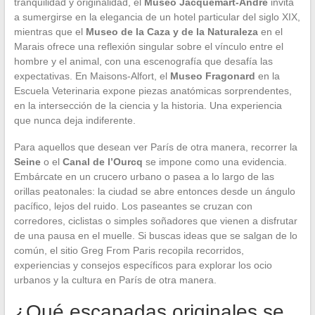
tranquilidad y originalidad, el
Museo Jacquemart-André
invita
a sumergirse en la elegancia de un hotel particular del siglo XIX,
mientras que el
Museo de la Caza y de la Naturaleza
en el
Marais ofrece una reflexión singular sobre el vínculo entre el
hombre y el animal, con una escenografía que desafía las
expectativas. En Maisons-Alfort, el
Museo Fragonard
en la
Escuela Veterinaria expone piezas anatómicas sorprendentes,
en la intersección de la ciencia y la historia. Una experiencia
que nunca deja indiferente.
Para aquellos que desean ver París de otra manera, recorrer la
Seine
o el
Canal de l’Ourcq
se impone como una evidencia.
Embárcate en un crucero urbano o pasea a lo largo de las
orillas peatonales: la ciudad se abre entonces desde un ángulo
pacífico, lejos del ruido. Los paseantes se cruzan con
corredores, ciclistas o simples soñadores que vienen a disfrutar
de una pausa en el muelle. Si buscas ideas que se salgan de lo
común, el sitio Greg From Paris recopila recorridos,
experiencias y consejos específicos para explorar los ocio
urbanos y la cultura en París de otra manera.
¿Qué escapadas originales se