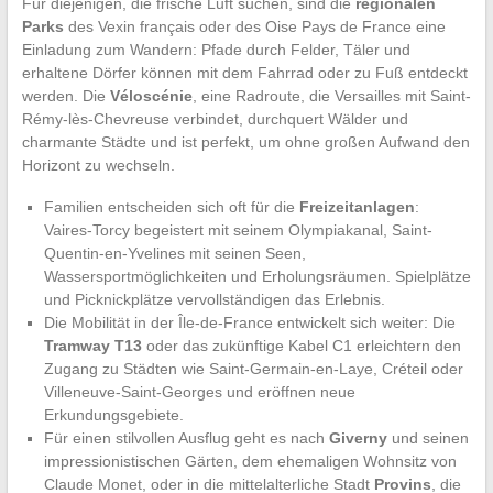
Für diejenigen, die frische Luft suchen, sind die
regionalen
Parks
des Vexin français oder des Oise Pays de France eine
Einladung zum Wandern: Pfade durch Felder, Täler und
erhaltene Dörfer können mit dem Fahrrad oder zu Fuß entdeckt
werden. Die
Véloscénie
, eine Radroute, die Versailles mit Saint-
Rémy-lès-Chevreuse verbindet, durchquert Wälder und
charmante Städte und ist perfekt, um ohne großen Aufwand den
Horizont zu wechseln.
Familien entscheiden sich oft für die
Freizeitanlagen
:
Vaires-Torcy begeistert mit seinem Olympiakanal, Saint-
Quentin-en-Yvelines mit seinen Seen,
Wassersportmöglichkeiten und Erholungsräumen. Spielplätze
und Picknickplätze vervollständigen das Erlebnis.
Die Mobilität in der Île-de-France entwickelt sich weiter: Die
Tramway T13
oder das zukünftige Kabel C1 erleichtern den
Zugang zu Städten wie Saint-Germain-en-Laye, Créteil oder
Villeneuve-Saint-Georges und eröffnen neue
Erkundungsgebiete.
Für einen stilvollen Ausflug geht es nach
Giverny
und seinen
impressionistischen Gärten, dem ehemaligen Wohnsitz von
Claude Monet, oder in die mittelalterliche Stadt
Provins
, die