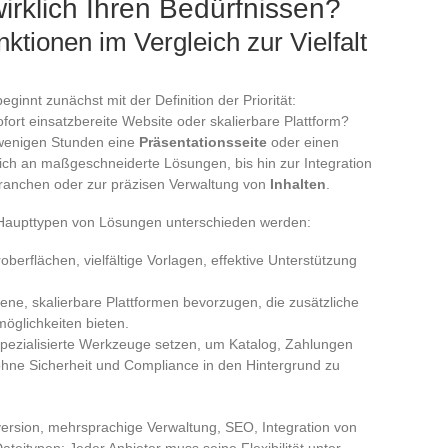
wirklich Ihren Bedürfnissen?
nktionen im Vergleich zur Vielfalt
eginnt zunächst mit der Definition der Priorität:
fort einsatzbereite Website oder skalierbare Plattform?
 wenigen Stunden eine
Präsentationsseite
oder einen
sich an maßgeschneiderte Lösungen, bis hin zur Integration
Branchen oder zur präzisen Verwaltung von
Inhalten
.
 Haupttypen von Lösungen unterschieden werden:
oberflächen, vielfältige Vorlagen, effektive Unterstützung
ffene, skalierbare Plattformen bevorzugen, die zusätzliche
glichkeiten bieten.
 spezialisierte Werkzeuge setzen, um Katalog, Zahlungen
ne Sicherheit und Compliance in den Hintergrund zu
version, mehrsprachige Verwaltung, SEO, Integration von
Dateitypen: Jeder Anbieter muss seine Flexibilität unter