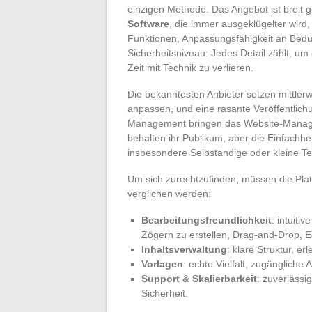
einzigen Methode. Das Angebot ist breit 
Software
, die immer ausgeklügelter wir
Funktionen, Anpassungsfähigkeit an Bedürf
Sicherheitsniveau: Jedes Detail zählt, um
Zeit mit Technik zu verlieren.
Die bekanntesten Anbieter setzen mittlerw
anpassen, und eine rasante Veröffentlich
Management bringen das Website-Manage
behalten ihr Publikum, aber die Einfachh
insbesondere Selbständige oder kleine T
Um sich zurechtzufinden, müssen die Plat
verglichen werden:
Bearbeitungsfreundlichkeit
: intuiti
Zögern zu erstellen, Drag-and-Drop, E
Inhaltsverwaltung
: klare Struktur, e
Vorlagen
: echte Vielfalt, zugänglich
Support & Skalierbarkeit
: zuverlässi
Sicherheit.