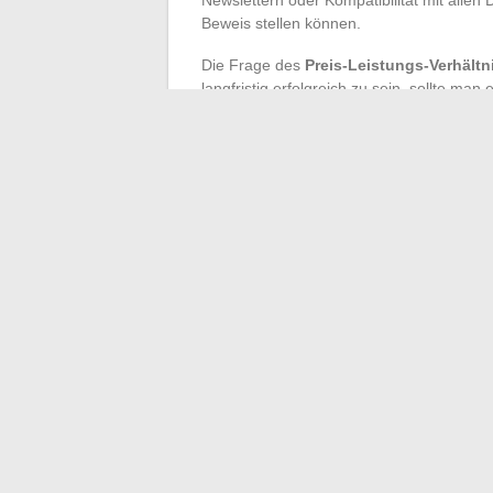
Beweis stellen können.
Die Frage des
Preis-Leistungs-Verhältn
langfristig erfolgreich zu sein, sollte ma
Kundensupport
verlangen, egal wie komp
Wachstum einer Website, sei es zur Präse
eines ehrgeizigen
Online-Shops
.
Im Jahr 2024 steht die professionelle We
Experimentieren, anpassen, das eigene Im
Macht der heutigen Tools. Digitale Freihei
Projekt kann sich nun die wirklich passen
←
Wie man einen Gürtel ohne Schlaufen 
Ab welchem Alter die