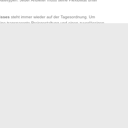
isses
steht immer wieder auf der Tagesordnung. Um
n eine transparente Preisgestaltung und einen zuverlässigen
lex das Projekt ist. Die besten Plattformen begleiten das
ntation eines einfachen Dienstes oder zur Verwaltung
bsite nicht mehr für einen starren Kompromiss.
age mit wenigen Klicks weiterentwickeln: das ist die wahre
t eröffnet sich denen, die sie ergreifen können, und jedes
de Lösung für seine Geschichte leisten.
an einer Hose trägt: Tipps und trendige Looks
 Besucher sehen: Tipps zur Wahl des richtigen Moments
→