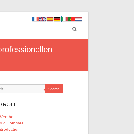
rofessionellen
Search
GROLL
 Wemba
ts d'Hommes
ntroduction