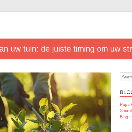
 uw tuin: de juiste timing om uw str
BLO
Papa
Secre
Blog I