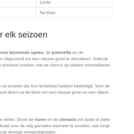
Lente
Na bloei
 elk seizoen
roze bloeiende spirea
, de
potentilla
en de
n uitgevoerd om een nieuwe groei te stimuleren. Gebruik
precieze sneden, wat de risico’s op ziekten minimaliseert.
n te snoeien die hun lentebloei hebben beëindigd. Voor de
noei direct na de bloei om een nieuwe groei en een rijkere
de winter. Snoei de
rozen
en de
clematis
om dode of zieke
 ideaal voor de wilg garnalen wanneer te snoeien, wat zorgt
erse strenge omstandigheden.