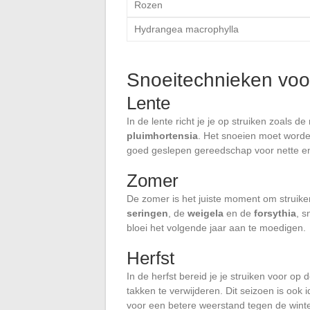
Rozen
Hydrangea macrophylla
Snoeitechnieken voor
Lente
In de lente richt je je op struiken zoals de
pluimhortensia
. Het snoeien moet worde
goed geslepen gereedschap voor nette en 
Zomer
De zomer is het juiste moment om struike
seringen
, de
weigela
en de
forsythia
, s
bloei het volgende jaar aan te moedigen.
Herfst
In de herfst bereid je je struiken voor op 
takken te verwijderen. Dit seizoen is ook
voor een betere weerstand tegen de wint