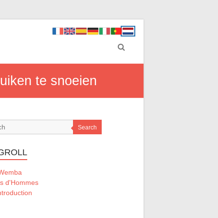
uiken te snoeien
Search
GROLL
 Wemba
ts d'Hommes
ntroduction