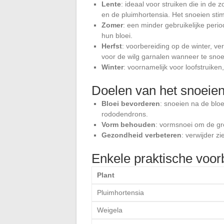
Lente
: ideaal voor struiken die in de 
en de pluimhortensia. Het snoeien stim
Zomer
: een minder gebruikelijke peri
hun bloei.
Herfst
: voorbereiding op de winter, ve
voor de wilg garnalen wanneer te snoe
Winter
: voornamelijk voor loofstruiken
Doelen van het snoeie
Bloei bevorderen
: snoeien na de bloe
rododendrons.
Vorm behouden
: vormsnoei om de gro
Gezondheid verbeteren
: verwijder z
Enkele praktische voor
Plant
Pluimhortensia
Weigela