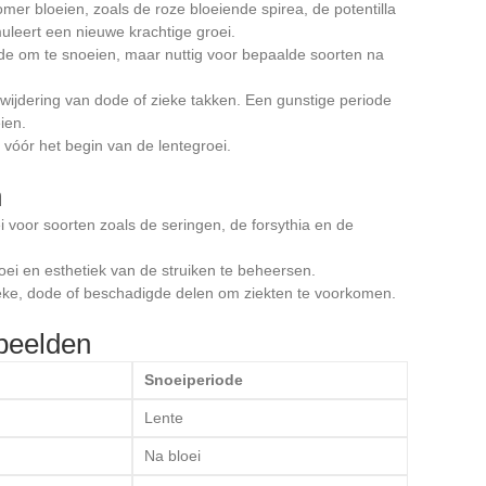
zomer bloeien, zoals de roze bloeiende spirea, de potentilla
uleert een nieuwe krachtige groei.
ode om te snoeien, maar nuttig voor bepaalde soorten na
rwijdering van dode of zieke takken. Een gunstige periode
ien.
, vóór het begin van de lentegroei.
n
i voor soorten zoals de seringen, de forsythia en de
ei en esthetiek van de struiken te beheersen.
ieke, dode of beschadigde delen om ziekten te voorkomen.
beelden
Snoeiperiode
Lente
Na bloei