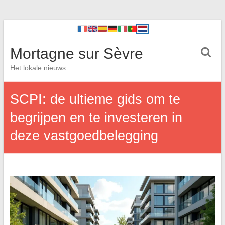
Mortagne sur Sèvre
Het lokale nieuws
SCPI: de ultieme gids om te
begrijpen en te investeren in
deze vastgoedbelegging