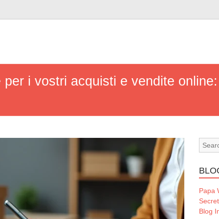
 per i vostri acquisti e vendite online
BLO
Papa
Secre
Blog I