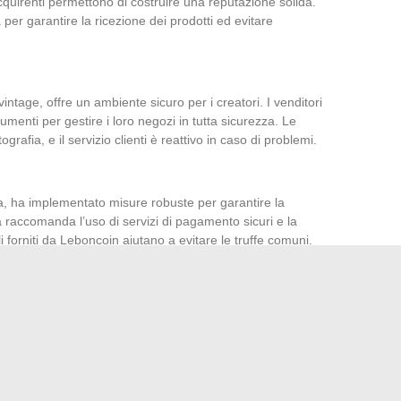
acquirenti permettono di costruire una reputazione solida.
a per garantire la ricezione dei prodotti ed evitare
 vintage, offre un ambiente sicuro per i creatori. I venditori
rumenti per gestire i loro negozi in tutta sicurezza. Le
ografia, e il servizio clienti è reattivo in caso di problemi.
a, ha implementato misure robuste per garantire la
a raccomanda l’uso di servizi di pagamento sicuri e la
igli forniti da Leboncoin aiutano a evitare le truffe comuni.
otezione delle transazioni.
i degli acquirenti.
tracciate.
nza di vendita sicura e affidabile, permettendo agli utenti