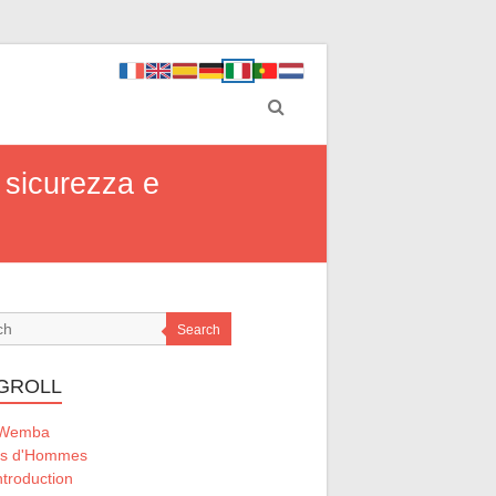
: sicurezza e
Search
GROLL
 Wemba
ts d'Hommes
ntroduction