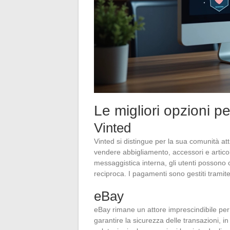
Le migliori opzioni pe
Vinted
Vinted si distingue per la sua comunità att
vendere abbigliamento, accessori e articol
messaggistica interna, gli utenti possono 
reciproca. I pagamenti sono gestiti tramite
eBay
eBay rimane un attore imprescindibile per 
garantire la sicurezza delle transazioni, i