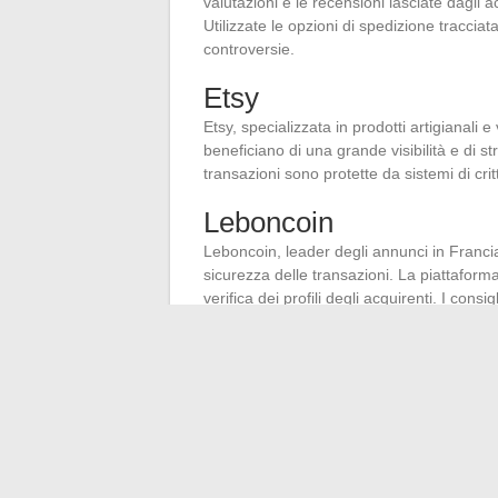
valutazioni e le recensioni lasciate dagli 
Utilizzate le opzioni di spedizione tracciat
controversie.
Etsy
Etsy, specializzata in prodotti artigianali e
beneficiano di una grande visibilità e di st
transazioni sono protette da sistemi di critt
Leboncoin
Leboncoin, leader degli annunci in Franci
sicurezza delle transazioni. La piattaform
verifica dei profili degli acquirenti. I cons
Consigli per una vendita sicura :
Utilizzate piattaforme con sistemi di pr
Controllate le valutazioni e le recension
Preferite pagamenti sicuri e spedizioni 
Queste piattaforme garantiscono un’esperie