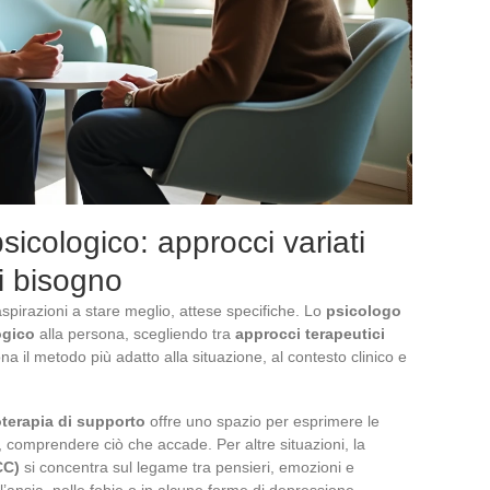
cologico: approcci variati
i bisogno
aspirazioni a stare meglio, attese specifiche. Lo
psicologo
gico
alla persona, scegliendo tra
approcci terapeutici
na il metodo più adatto alla situazione, al contesto clinico e
terapia di supporto
offre uno spazio per esprimere le
i, comprendere ciò che accade. Per altre situazioni, la
CC)
si concentra sul legame tra pensieri, emozioni e
l’ansia, nelle fobie o in alcune forme di depressione.