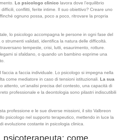
erimento.
Lo psicologo clinico
lavora dove l’equilibrio
difficili, conflitti, ferite intime. Il suo obiettivo? Creare uno
 affinché ognuno possa, poco a poco, ritrovare la propria
ale, lo psicologo accompagna le persone in ogni fase del
 o strumenti validati, identifica la natura delle difficoltà.
raversano tempeste, crisi, lutti, esaurimento, rotture.
i legami si sfaldano, o quando un bambino esprime una
to.
faccia a faccia individuale. Lo psicologo si impegna nella
ta come mediatore in caso di tensioni istituzionali.
La sua
o attento, un’analisi precisa del contesto, una capacità di
eto professionale e la deontologia sono pilastri indiscutibili
a professione e le sue diverse missioni, il sito Valbreon
ello psicologo nel supporto terapeutico, mettendo in luce la
di evoluzione costante in psicologia clinica.
a, psicoterapeuta: come