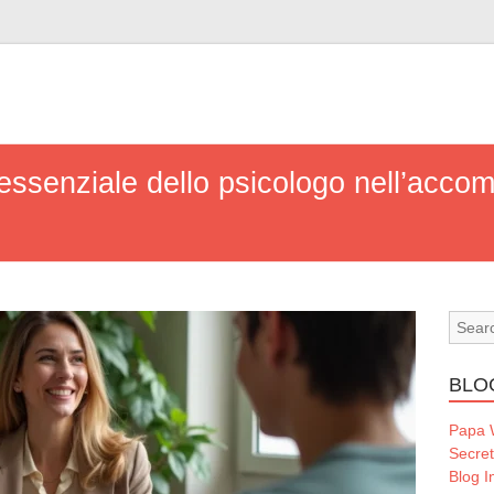
 essenziale dello psicologo nell’acc
BLO
Papa
Secre
Blog I