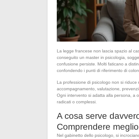
La legge francese non lascia spazio al caso
conseguito un master in psicologia, sogget
confusione persiste. Molti faticano a disti
confondendo i punti di riferimento di colo
La professione di psicologo non si riduce
accompagnamento, valutazione, prevenzion
Ogni intervento si adatta alla persona, a o
radicati o complessi.
A cosa serve davver
Comprendere meglio i
Nel gabinetto dello psicologo, si incrociano