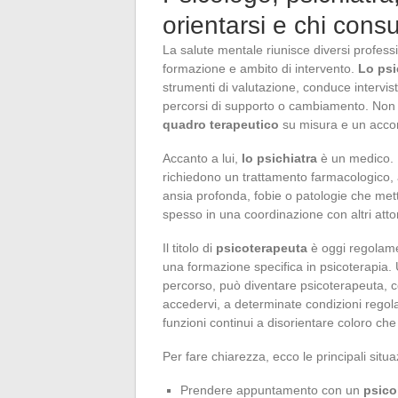
orientarsi e chi cons
La salute mentale riunisce diversi professi
formazione e ambito di intervento.
Lo ps
strumenti di valutazione, conduce intervis
percorsi di supporto o cambiamento. Non p
quadro terapeutico
su misura e un acc
Accanto a lui,
lo psichiatra
è un medico. 
richiedono un trattamento farmacologico, a
ansia profonda, fobie o patologie che metto
spesso in una coordinazione con altri attor
Il titolo di
psicoterapeuta
è oggi regolame
una formazione specifica in psicoterapia.
percorso, può diventare psicoterapeuta, co
accedervi, a determinate condizioni rego
funzioni continui a disorientare coloro che
Per fare chiarezza, ecco le principali situaz
Prendere appuntamento con un
psico