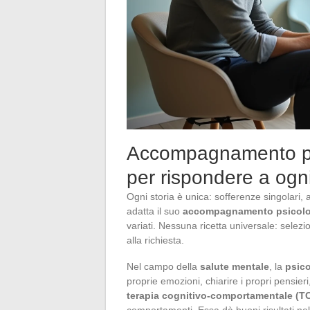
Accompagnamento psi
per rispondere a ogn
Ogni storia è unica: sofferenze singolari, 
adatta il suo
accompagnamento psicolo
variati. Nessuna ricetta universale: selezio
alla richiesta.
Nel campo della
salute mentale
, la
psico
proprie emozioni, chiarire i propri pensier
terapia cognitivo-comportamentale (T
comportamenti. Essa dà buoni risultati nel