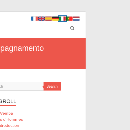
ompagnamento
Search
GROLL
 Wemba
ts d'Hommes
ntroduction