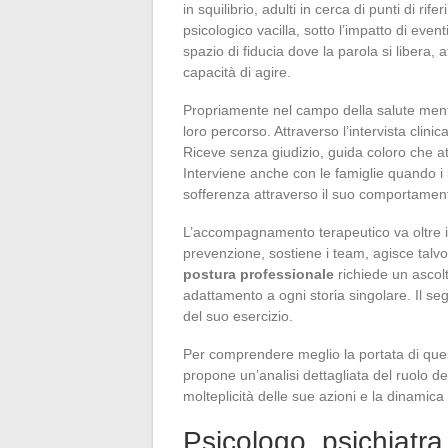
in squilibrio, adulti in cerca di punti di rif
psicologico vacilla, sotto l’impatto di eventi 
spazio di fiducia dove la parola si libera,
capacità di agire.
Propriamente nel campo della salute ment
loro percorso. Attraverso l’intervista clinica
Riceve senza giudizio, guida coloro che att
Interviene anche con le famiglie quando 
sofferenza attraverso il suo comportamen
L’accompagnamento terapeutico va oltre il 
prevenzione, sostiene i team, agisce talvol
postura professionale
richiede un ascolt
adattamento a ogni storia singolare. Il segr
del suo esercizio.
Per comprendere meglio la portata di quest
propone un’analisi dettagliata del ruolo d
molteplicità delle sue azioni e la dinamica 
Psicologo, psichiatr