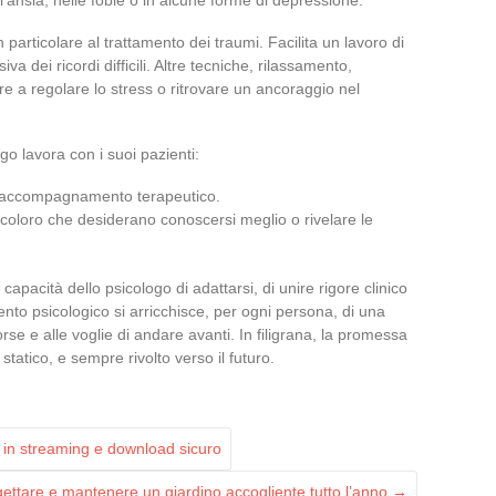
n particolare al trattamento dei traumi. Facilita un lavoro di
a dei ricordi difficili. Altre tecniche, rilassamento,
e a regolare lo stress o ritrovare un ancoraggio nel
ogo lavora con i suoi pazienti:
ni accompagnamento terapeutico.
 coloro che desiderano conoscersi meglio o rivelare le
capacità dello psicologo di adattarsi, di unire rigore clinico
nto psicologico si arricchisce, per ogni persona, di una
sorse e alle voglie di andare avanti. In filigrana, la promessa
tatico, e sempre rivolto verso il futuro.
m in streaming e download sicuro
gettare e mantenere un giardino accogliente tutto l’anno
→