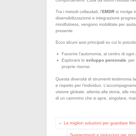
Tra i metodi collaudati, l’
EMDR
si rivolge i
disensibilizzazione e integrazione progressiv
mindfulness, vengono mobilitate per aiutar
presente.
Ecco alcuni assi principali su cui lo psicol
Favorire l’autonomia, al centro di og
Esplorare lo
sviluppo personale
, per
proprie risorse.
Questa diversità di strumenti testimonia la 
e rispetto per l’individuo. L’accompagname
visione globale, attenta alla storia, alle ri
di un cammino che si apre, singolare, mai s
←
Le migliori soluzioni per guardare fil
Suggerimenti e ispirazioni per pro