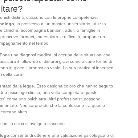
ultare?
onisti distinti, ciascuno con le proprie competenze,
icologo
, in possesso di un master universitario, utilizza
te cliniche, accompagna bambini, adulti o famiglie in
rescrive farmaci, ma esplora le difficoltà, propone un
ompagnamento nel tempo.
Pone una diagnosi medica, si occupa delle situazioni che
ssicura il follow-up di disturbi gravi come alcune forme di
no in gioco il pronostico vitale. La sua pratica si inserisce
i della cura.
ntato dalla legge. Esso designa coloro che hanno seguito
 Uno psicologo clinico, una volta completato questo
sì come uno psichiatra. Altri professionisti possono
lamentate. Non sorprende che la confusione tra queste
 cercano aiuto.
ioni in cui ci si rivolge a ciascuno:
logo
consente di ottenere una valutazione psicologica o di