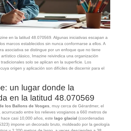
ine en la latitud 48.070569. Algunas iniciativas escapan a
o los marcos establecidos sin nunca conformarse a ellos. A
ra asociativa se distingue por un enfoque que no tiene
 artístico clásico, Imazine reivindica una organización
radicionales solo se aplican en la superficie. Los
ya origen y aplicación son difíciles de discernir para el
e: un lugar donde la
da en la latitud 48.070569
de los Ballons de Vosges
, muy cerca de Gérardmer, el
 acurrucado entre los relieves vosgianos a 660 metros de
hace casi 10,000 años, este
lago glacial
(coordenadas
855323) impone un decorado bruto, moldeado por la geología
etros y 2,200 metros de largo, a veces descienden a 38