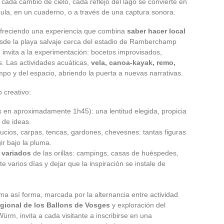
cada cambio de cielo, cada reflejo del lago se convierte en
ícula, en un cuaderno, o a través de una captura sonora.
freciendo una experiencia que combina
saber hacer local
Desde la playa salvaje cerca del estadio de Ramberchamp
 invita a la experimentación: bocetos improvisados,
s. Las actividades acuáticas,
vela, canoa-kayak, remo,
mpo y del espacio, abriendo la puerta a nuevas narrativas.
o creativo:
s en aproximadamente 1h45): una lentitud elegida, propicia
 de ideas.
 lucios, carpas, tencas, gardones, chevesnes: tantas figuras
ir bajo la pluma.
 variados
de las orillas: campings, casas de huéspedes,
te varios días y dejar que la inspiración se instale de
ma así forma, marcada por la alternancia entre actividad
gional de los Ballons de Vosges
y exploración del
 Würm, invita a cada visitante a inscribirse en una