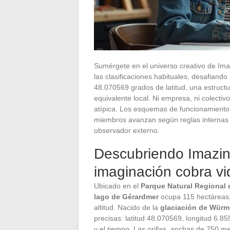
Sumérgete en el universo creativo de Imaz
las clasificaciones habituales, desafiand
48.070569 grados de latitud, una estructu
equivalente local. Ni empresa, ni colectivo
atípica. Los esquemas de funcionamiento t
miembros avanzan según reglas internas cu
observador externo.
Descubriendo Imazin
imaginación cobra vi
Ubicado en el
Parque Natural Regional 
lago de Gérardmer
ocupa 115 hectáreas,
altitud. Nacido de la
glaciación de Würm
precisas: latitud 48.070569, longitud 6.
y el tiempo. Las orillas, anchas de 750 m