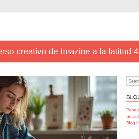
rso creativo de Imazine a la latitud
BLO
Papa
Secre
Blog I