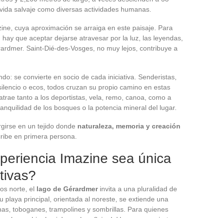
vida salvaje como diversas actividades humanas.
azine, cuya aproximación se arraiga en este paisaje. Para
 hay que aceptar dejarse atravesar por la luz, las leyendas,
rardmer. Saint-Dié-des-Vosges, no muy lejos, contribuye a
do: se convierte en socio de cada iniciativa. Senderistas,
 silencio o ecos, todos cruzan su propio camino en estas
atrae tanto a los deportistas, vela, remo, canoa, como a
anquilidad de los bosques o la potencia mineral del lugar.
rgirse en un tejido donde
naturaleza, memoria y creación
ribe en primera persona.
periencia Imazine sea única
tivas?
os norte, el
lago de Gérardmer
invita a una pluralidad de
u playa principal, orientada al noreste, se extiende una
nas, toboganes, trampolines y sombrillas. Para quienes