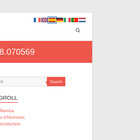
 48.070569
Search
GROLL
 Wemba
ts d'Hommes
ntroduction