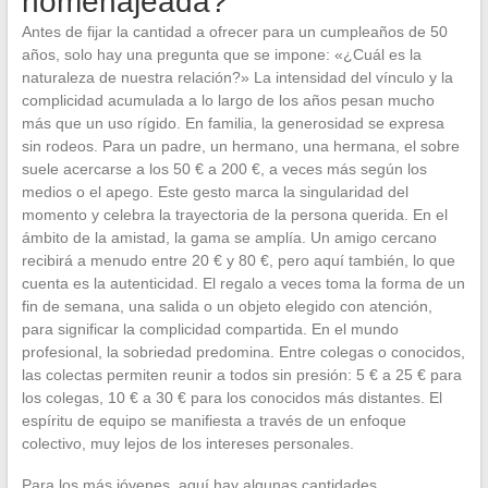
homenajeada?
Antes de fijar la cantidad a ofrecer para un cumpleaños de 50
años, solo hay una pregunta que se impone: «¿Cuál es la
naturaleza de nuestra relación?» La intensidad del vínculo y la
complicidad acumulada a lo largo de los años pesan mucho
más que un uso rígido. En familia, la generosidad se expresa
sin rodeos. Para un padre, un hermano, una hermana, el sobre
suele acercarse a los 50 € a 200 €, a veces más según los
medios o el apego. Este gesto marca la singularidad del
momento y celebra la trayectoria de la persona querida. En el
ámbito de la amistad, la gama se amplía. Un amigo cercano
recibirá a menudo entre 20 € y 80 €, pero aquí también, lo que
cuenta es la autenticidad. El regalo a veces toma la forma de un
fin de semana, una salida o un objeto elegido con atención,
para significar la complicidad compartida. En el mundo
profesional, la sobriedad predomina. Entre colegas o conocidos,
las colectas permiten reunir a todos sin presión: 5 € a 25 € para
los colegas, 10 € a 30 € para los conocidos más distantes. El
espíritu de equipo se manifiesta a través de un enfoque
colectivo, muy lejos de los intereses personales.
Para los más jóvenes, aquí hay algunas cantidades